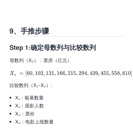
9、手推步骤
Step 1:确定母数列与比较数列
母数列（X₀）：票房（亿元）
₀
X
₀
=
[
60
,
102
,
131
,
166
,
215
,
294
,
439
,
455
,
558
,
610
]
比较数列（X₁~X₄）:
X₁：银幕数量
X₂：观影人数
X₃：票价
X₄：电影上线数量