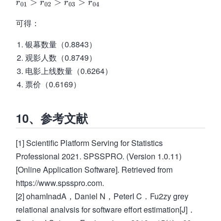
r
01
>
r
02
>
r
03
>
r
04
可得：
银幕数量（0.8843）
观影人数（0.8749）
电影上线数量（0.6264）
票价（0.6169）
10、参考文献
[1] Scientific Platform Serving for Statistics
Professional 2021. SPSSPRO. (Version 1.0.11)
[Online Application Software]. Retrieved from
https://www.spsspro.com.
[2] ohamInadA，Daniel N，PeterI C．Fu2zy grey
relational analvsis for software effort estimation[J]．