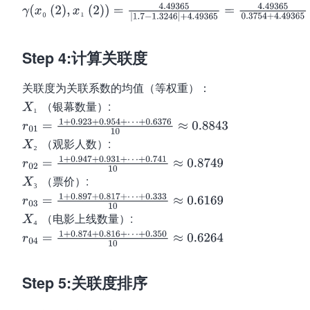
₀
₁
γ
(
x
₀
(
2
)
,
x
₁
(
2
)
)
=
4.49365
|
1.7
−
1.3246
|
+
4.49365
=
4.49365
0.37
Step 4:计算关联度
关联度为关联系数的均值（等权重）：
（银幕数量）:
₁
X
₁
r
01
=
1
+
0.923
+
0.954
+
⋯
（观影人数）:
₂
+
X
0.6376
₂
10
≈
0.8843
r
02
=
1
+
0.947
+
0.931
+
⋯
+
0.741
10
≈
0.8749
（票价）:
₃
X
₃
r
03
=
1
+
0.897
+
0.817
+
⋯
+
0.333
10
≈
0.6169
（电影上线数量）:
₄
X
₄
r
04
=
1
+
0.874
+
0.816
+
⋯
+
0.350
10
≈
0.6264
Step 5:关联度排序