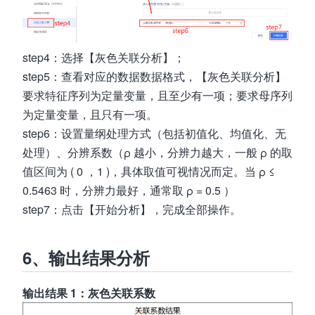
step4：选择【灰色关联分析】；
step5：查看对应的数据数据格式，【灰色关联分析】
要求特征序列为定量变量，且至少有一项；要求母序列
为定量变量，且只有一项。
step6：设置量纲处理方式（包括初值化、均值化、无
处理）、分辨系数（ρ 越小，分辨力越大，一般 ρ 的取
值区间为 ( 0 ，1 )，具体取值可视情况而定。当 ρ ≤
0.5463 时，分辨力最好，通常取 ρ = 0.5 ）
step7：点击【开始分析】，完成全部操作。
6、输出结果分析
输出结果 1：灰色关联系数