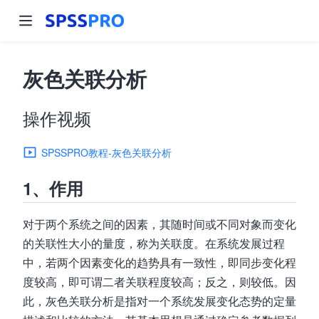
灰色关联分析
操作视频
SPSSPRO教程-灰色关联分析
1、作用
对于两个系统之间的因素，其随时间或不同对象而变化
的关联性大小的量度，称为关联度。在系统发展过程
中，若两个因素变化的趋势具有一致性，即同步变化程
度较高，即可谓二者关联程度较高；反之，则较低。因
此，灰色关联分析是指对一个系统发展变化态势的定量