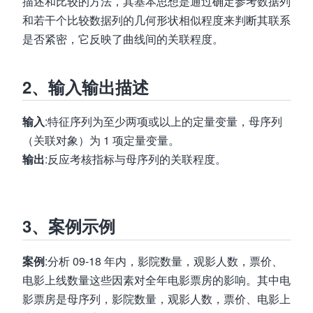
描述和比较的方法，其基本思想是通过确定参考数据列
和若干个比较数据列的几何形状相似程度来判断其联系
是否紧密，它反映了曲线间的关联程度。
2、输入输出描述
输入
:特征序列为至少两项或以上的定量变量，母序列
（关联对象）为 1 项定量变量。
输出
:反应考核指标与母序列的关联程度。
3、案例示例
案例
:分析 09-18 年内，影院数量，观影人数，票价、
电影上线数量这些因素对全年电影票房的影响。其中电
影票房是母序列，影院数量，观影人数，票价、电影上