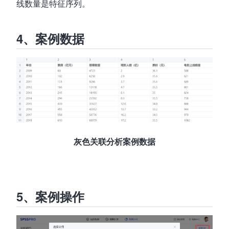
线数量是特征序列。
4、案例数据
灰色关联分析案例数据
5、案例操作