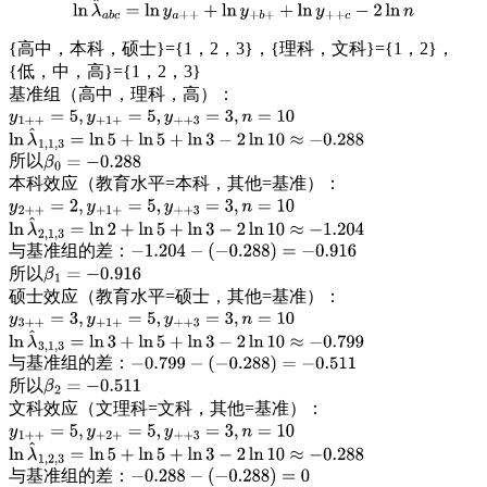
ln
λ
^
a
b
c
=
ln
y
a
+
+
+
ln
y
+
b
+
+
ln
y
+
+
c
−
2
ln
n
{高中，本科，硕士}={1，2，3}，{理科，文科}={1，2}，
{低，中，高}={1，2，3}
基准组（高中，理科，高）：
y
1
+
+
=
5
,
y
+
1
+
=
5
,
y
+
+
3
=
3
,
n
=
10
ln
λ
^
1
,
1
,
3
=
ln
5
+
ln
5
+
ln
3
−
2
ln
10
≈
−
0.288
所以
β
0
=
−
0.288
本科效应（教育水平=本科，其他=基准）：
y
2
+
+
=
2
,
y
+
1
+
=
5
,
y
+
+
3
=
3
,
n
=
10
ln
λ
^
2
,
1
,
3
=
ln
2
+
ln
5
+
ln
3
−
2
ln
10
≈
−
1.204
与基准组的差：
−
1.204
−
(
−
0.288
)
=
−
0.916
所以
β
1
=
−
0.916
硕士效应（教育水平=硕士，其他=基准）：
y
3
+
+
=
3
,
y
+
1
+
=
5
,
y
+
+
3
=
3
,
n
=
10
ln
λ
^
3
,
1
,
3
=
ln
3
+
ln
5
+
ln
3
−
2
ln
10
≈
−
0.799
与基准组的差：
−
0.799
−
(
−
0.288
)
=
−
0.511
所以
β
2
=
−
0.511
文科效应（文理科=文科，其他=基准）：
y
1
+
+
=
5
,
y
+
2
+
=
5
,
y
+
+
3
=
3
,
n
=
10
ln
λ
^
1
,
2
,
3
=
ln
5
+
ln
5
+
ln
3
−
2
ln
10
≈
−
0.288
与基准组的差：
−
0.288
−
(
−
0.288
)
=
0