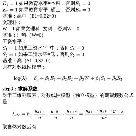
如果教育水平=本科，否则
E
1
=
1
E
1
=
0
如果教育水平=硕士，否则
E
2
=
1
E
2
=
0
基准：高中（E1=0,E2=0）
文理科：
W = 1 如果文理科=文科，否则W = 0
基准：理科（W=0）
工资水平：
如果工资水平=中，否则
S
1
=
1
S
1
=
0
如果工资水平=低，否则
S
2
=
1
S
2
=
0
基准：高（S1=0,S2=0）
则有对数线性模型：
log
(
λ
)
=
β
0
+
β
1
E
1
+
β
2
E
2
+
β
3
W
+
β
4
S
1
+
β
5
S
2
step3：求解系数
对于三维列联表，对数线性模型（独立模型）的期望频数公式
是
λ
^
a
b
c
=
n
⋅
y
a
+
+
n
⋅
y
+
b
+
n
⋅
y
+
+
c
n
=
y
a
+
+
⋅
y
+
b
+
⋅
y
+
+
c
n
2
取自然对数后有