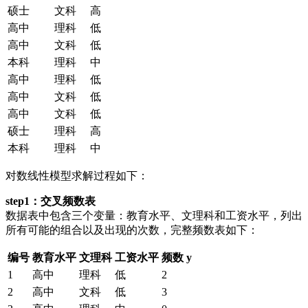
硕士
文科
高
高中
理科
低
高中
文科
低
本科
理科
中
高中
理科
低
高中
文科
低
高中
文科
低
硕士
理科
高
本科
理科
中
对数线性模型求解过程如下：
step1：交叉频数表
数据表中包含三个变量：教育水平、文理科和工资水平，列出
所有可能的组合以及出现的次数，完整频数表如下：
编号
教育水平
文理科
工资水平
频数 y
1
高中
理科
低
2
2
高中
文科
低
3